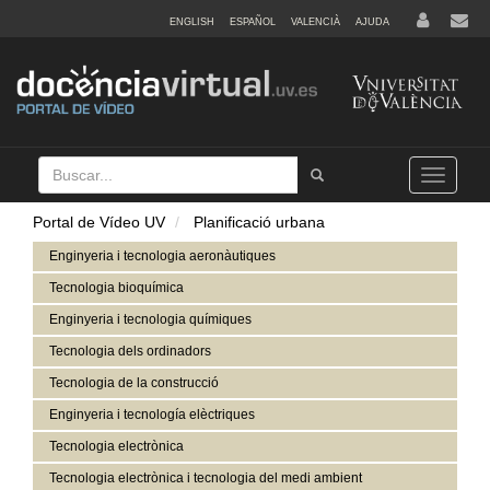
ENGLISH
ESPAÑOL
VALENCIÀ
AJUDA
Buscar
Tramet
Toggle
navigation
Portal de Vídeo UV
Planificació urbana
Enginyeria i tecnologia aeronàutiques
Tecnologia bioquímica
Enginyeria i tecnologia químiques
Tecnologia dels ordinadors
Tecnologia de la construcció
Enginyeria i tecnología elèctriques
Tecnologia electrònica
Tecnologia electrònica i tecnologia del medi ambient