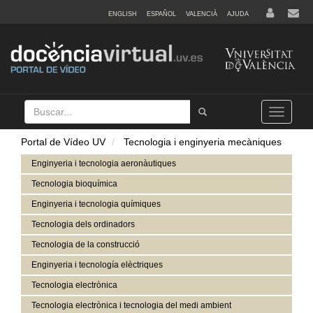
ENGLISH
ESPAÑOL
VALENCIÀ
AJUDA
Buscar
Tramet
Toggle
navigation
Portal de Vídeo UV
Tecnologia i enginyeria mecàniques
Enginyeria i tecnologia aeronàutiques
Tecnologia bioquímica
Enginyeria i tecnologia químiques
Tecnologia dels ordinadors
Tecnologia de la construcció
Enginyeria i tecnología elèctriques
Tecnologia electrònica
Tecnologia electrònica i tecnologia del medi ambient