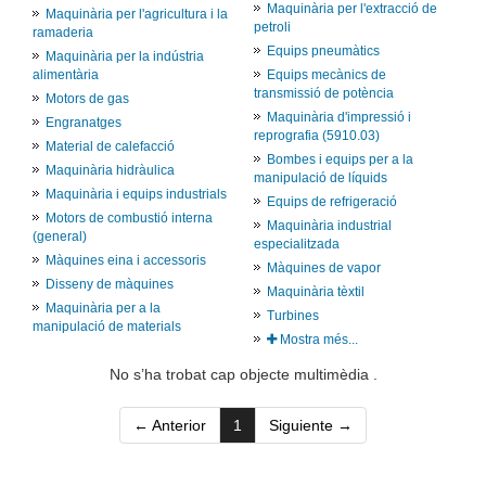
Maquinària per l'extracció de
Maquinària per l'agricultura i la
petroli
ramaderia
Equips pneumàtics
Maquinària per la indústria
alimentària
Equips mecànics de
transmissió de potència
Motors de gas
Maquinària d'impressió i
Engranatges
reprografia (5910.03)
Material de calefacció
Bombes i equips per a la
Maquinària hidràulica
manipulació de líquids
Maquinària i equips industrials
Equips de refrigeració
Motors de combustió interna
Maquinària industrial
(general)
especialitzada
Màquines eina i accessoris
Màquines de vapor
Disseny de màquines
Maquinària tèxtil
Maquinària per a la
Turbines
manipulació de materials
Mostra més...
No s’ha trobat cap objecte multimèdia .
(current)
← Anterior
1
Siguiente →