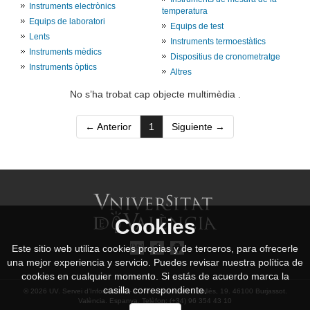
Instruments electrònics
temperatura
Equips de laboratori
Equips de test
Lents
Instruments termoestàtics
Instruments mèdics
Dispositius de cronometratge
Instruments òptics
Altres
No s’ha trobat cap objecte multimèdia .
(current)
← Anterior
1
Siguiente →
Cookies
Este sitio web utiliza cookies propias y de terceros, para ofrecerle
una mejor experiencia y servicio. Puedes revisar nuestra política de
cookies en cualquier momento. Si estás de acuerdo marca la
casilla correspondiente.
© 2026 UV. Servei d’Informàtica. - Av. Vicent Andrés Estellés, 19. 46100 Burjassot.
València. Espanya. Telèfon: (+34) 96 354 43 10