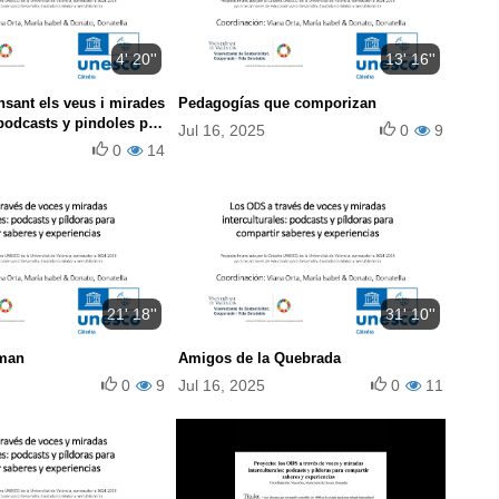
4' 20''
13' 16''
nsant els veus i mirades
Pedagogías que comporizan
 podcasts y pindoles per
Jul 16, 2025
0
9
 sabers i les
0
14
21' 18''
31' 10''
rman
Amigos de la Quebrada
0
9
Jul 16, 2025
0
11