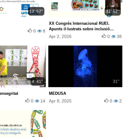
12' 57''
31' 52''
XX Congrés Internacional RUEI.
Apunts il·lustrats sobre inclusió
0
8
escolar.
Apr 2, 2026
0
38
4' 41''
31''
ensegritat
MEDUSA
0
14
Apr 8, 2025
0
2