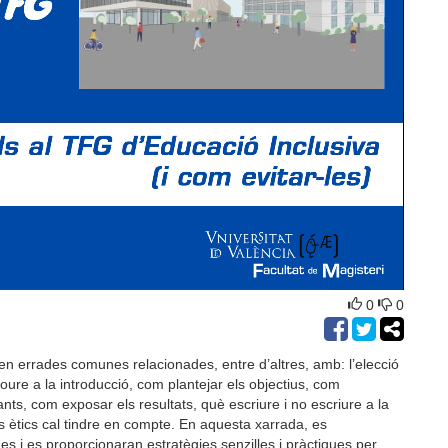
0
0
en errades comunes relacionades, entre d’altres, amb: l’elecció
loure a la introducció, com plantejar els objectius, com
nts, com exposar els resultats, què escriure i no escriure a la
 ètics cal tindre en compte. En aquesta xarrada, es
 i es proporcionaran estratègies senzilles i pràctiques per