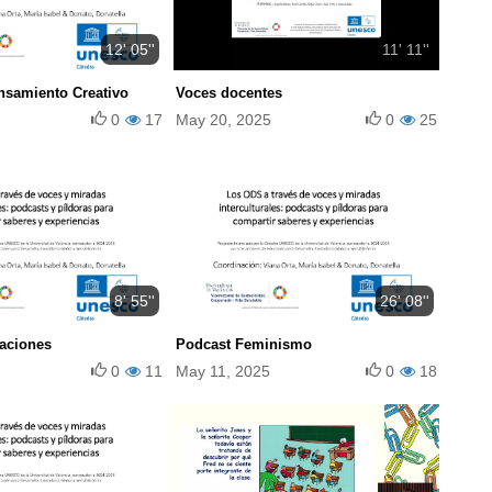
12' 05''
11' 11''
nsamiento Creativo
Voces docentes
0
17
May 20, 2025
0
25
8' 55''
26' 08''
aciones
Podcast Feminismo
0
11
May 11, 2025
0
18