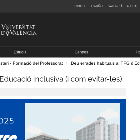
ENGLISH
ESPAÑOL
VALENCIÀ
AJUDA
Estudis
Centres
Ti
teri - Formació del Professorat
Deu errades habituals al TFG d'Edu
Educació Inclusiva (i com evitar-les)