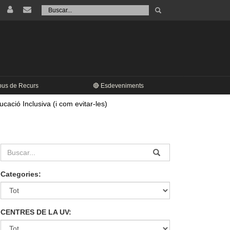
Tramet
Buscar
pus de Recurs
🔴 Esdeveniments
cació Inclusiva (i com evitar-les)
Categories:
CENTRES DE LA UV: