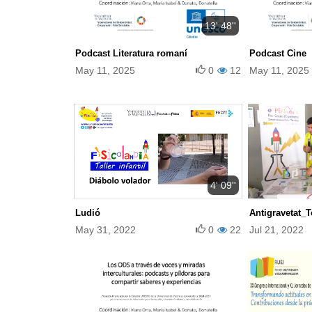
13' 48''
Podcast Literatura romaní
Podcast Cine
May 11, 2025
0
12
May 11, 2025
4' 09''
Ludió
Antigravetat_T
May 31, 2022
0
22
Jul 21, 2022