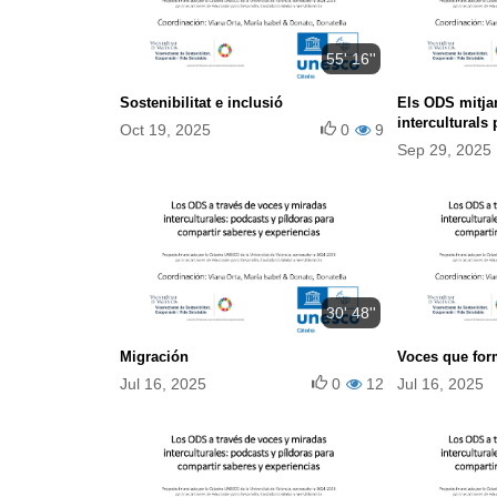
55' 16''
Sostenibilitat e inclusió
Els ODS mitja
interculturals
Oct 19, 2025
0
9
a compartir els
Sep 29, 2025
experiències
30' 48''
Migración
Voces que fo
Jul 16, 2025
0
12
Jul 16, 2025