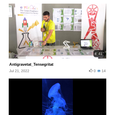
4' 41''
Antigravetat_Tensegritat
Jul 21, 2022
0
14