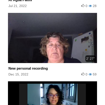
Jul 21, 2022
0
28
2' 27''
New personal recording
Dec 15, 2022
0
59