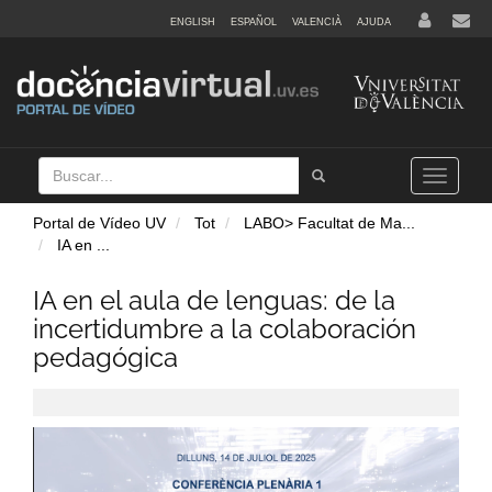
ENGLISH
ESPAÑOL
VALENCIÀ
AJUDA
Buscar
Tramet
Toggle
navigation
Portal de Vídeo UV
Tot
LABO> Facultat de Ma
...
IA en
...
IA en el aula de lenguas: de la
incertidumbre a la colaboración
pedagógica