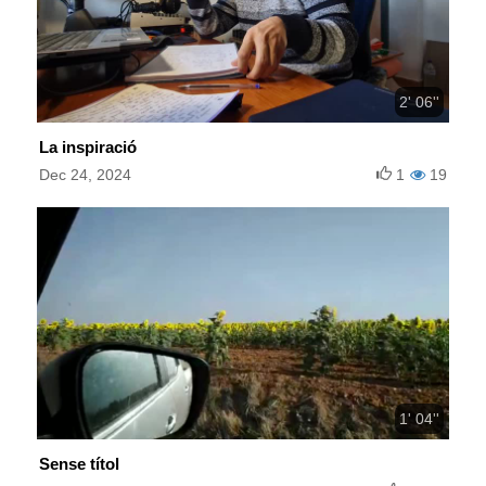
2' 06''
La inspiració
Dec 24, 2024
1
19
1' 04''
Sense títol