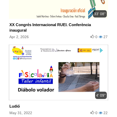
33' 08''
XX Congrés Internacional RUEI. Conferència
inaugural
Apr 2, 2026
0
27
4' 09''
Ludió
May 31, 2022
0
22