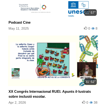
12' 57''
Podcast Cine
May 11, 2025
0
8
31' 52''
XX Congrés Internacional RUEI. Apunts il·lustrats
sobre inclusió escolar.
Apr 2, 2026
0
38