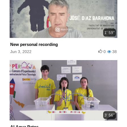
1' 59''
New personal recording
Jun 3, 2022
0
38
3' 56''
Al Agua Patos